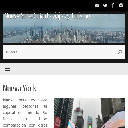
Saltar
al
Nueva York. Guía de viajes y turismo
contenido
B
Busc
p
Nueva York
Nueva York
es para
algunas personas la
capital del mundo. Su
fama no tiene
comparación con otras