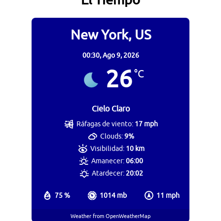
El Tiempo
New York, US
00:30,
Ago 9, 2026
26
°C
Cielo Claro
Ráfagas de viento:
17 mph
Clouds:
9%
Visibilidad:
10 km
Amanecer:
06:00
Atardecer:
20:02
75 %
1014 mb
11 mph
Weather from OpenWeatherMap