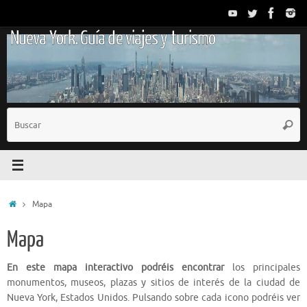
Saltar
al
Nueva York. Guía de viajes y turismo
contenido
B
Busc
p
Inicio
Mapa
Mapa
En este mapa interactivo podréis encontrar
los principales
monumentos, museos, plazas y sitios de interés de la ciudad de
Nueva York, Estados Unidos. Pulsando sobre cada icono podréis ver