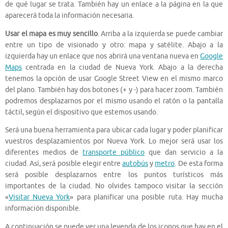
de qué lugar se trata. También hay un enlace a la página en la que
aparecerá toda la información necesaria.
Usar el mapa es muy sencillo
. Arriba a la izquierda se puede cambiar
entre un tipo de visionado y otro: mapa y satélite. Abajo a la
izquierda hay un enlace que nos abrirá una ventana nueva en
Google
Maps
centrada en la ciudad de Nueva York. Abajo a la derecha
tenemos la opción de usar Google Street View en el mismo marco
del plano. También hay dos botones (+ y -) para hacer zoom. También
podremos desplazarnos por el mismo usando el ratón o la pantalla
táctil, según el dispositivo que estemos usando.
Será una buena herramienta para ubicar cada lugar y poder planificar
vuestros desplazamientos por Nueva York. Lo mejor será usar los
diferentes medios de
transporte público
que dan servicio a la
ciudad. Así, será posible elegir entre
autobús
y
metro
. De esta forma
será posible desplazarnos entre los puntos turísticos más
importantes de la ciudad. No olvides tampoco visitar la sección
«
Visitar Nueva York
» para planificar una posible ruta. Hay mucha
información disponible.
A continuación se puede ver una leyenda de los iconos que hay en el