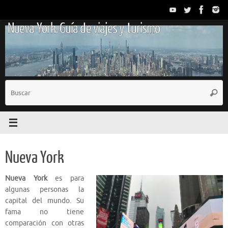
Saltar
al
Nueva York. Guía de viajes y turismo
contenido
B
Busc
p
Nueva York
Nueva York
es para
algunas personas la
capital del mundo. Su
fama no tiene
comparación con otras