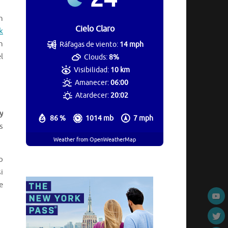
n
Cielo Claro
k
n
Ráfagas de viento:
14 mph
l
Clouds:
8%
Visibilidad:
10 km
Amanecer:
06:00
Atardecer:
20:02
y
86 %
1014 mb
7 mph
s
Weather from OpenWeatherMap
o
i
e