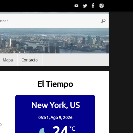
Búsqueda
Buscar
para:
Mapa
Contacto
El Tiempo
New York, US
05:51,
Ago 9, 2026
o
24
°C