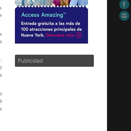
s
e
e
a
Publicidad
.
d
a
l
9
a