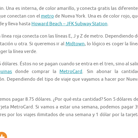
n. Una es interna, de color amarillo, y conecta gratis las diferente
que conectan con el
metro
de Nueva York. Una es de color rojo, qu
de y lleva hasta
Howard Beach – JFK Subway Station
.
a línea roja conecta con las líneas E, J y Z de metro. Dependiendo d
tación u otra. Si queremos ir al
Midtown
, lo lógico es coger la líne
oger la línea verde.
 dólares. Éstos no se pagan cuando se entra en el tren, sino al salir
uinas
donde comprar la
MetroCard
. Sin abonar la cantida
ción. Dependiendo del tipo de viaje que vayamos a hacer por Nuev
emos pagar 8.75 dólares. ¿Por qué esta cantidad? Son 5 dólares de
 tarjeta MetroCard. Si vamos a estar una semana, podemos pagar 3
ares por los viajes ilimitados de una semana y 1 dólar por la tarjet