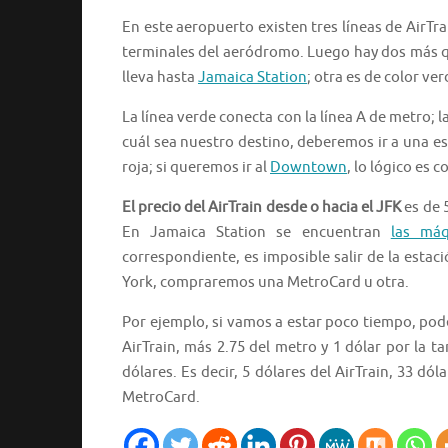
En este aeropuerto existen tres líneas de AirTrai
terminales del aeródromo. Luego hay dos más 
lleva hasta
Jamaica Station
; otra es de color ver
La línea verde conecta con la línea A de metro; l
cuál sea nuestro destino, deberemos ir a una es
roja; si queremos ir al
Downtown
, lo lógico es c
El precio del AirTrain desde o hacia el JFK
es de 5
En Jamaica Station se encuentran
las máq
correspondiente, es imposible salir de la esta
York, compraremos una MetroCard u otra.
Por ejemplo, si vamos a estar poco tiempo, pod
AirTrain, más 2.75 del metro y 1 dólar por la
dólares. Es decir, 5 dólares del AirTrain, 33 dól
MetroCard.