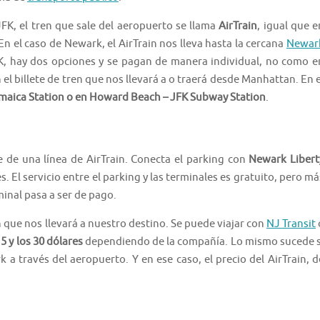
JFK, el tren que sale del aeropuerto se llama
AirTrain
, igual que e
n el caso de Newark, el AirTrain nos lleva hasta la cercana
Newar
FK, hay dos opciones y se pagan de manera individual, no como e
n el billete de tren que nos llevará a o traerá desde Manhattan. En e
maica Station o en Howard Beach – JFK Subway Station
.
 de una línea de AirTrain. Conecta el parking con
Newark Libert
s. El servicio entre el parking y las terminales es gratuito, pero má
rminal pasa a ser de pago.
 que nos llevará a nuestro destino. Se puede viajar con
NJ Transit
15 y los 30 dólares
dependiendo de la compañía. Lo mismo sucede s
 a través del aeropuerto. Y en ese caso, el precio del AirTrain, d
.