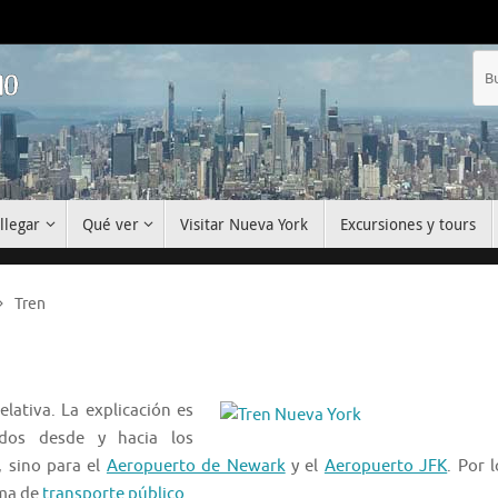
mo
llegar
Qué ver
Visitar Nueva York
Excursiones y tours
Tren
lativa. La explicación es
ados desde y hacia los
, sino para el
Aeropuerto de Newark
y el
Aeropuerto JFK
. Por l
ema de
transporte público
.