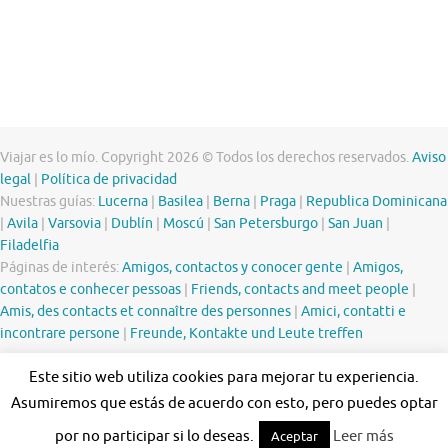
Viajar es lo mío. Copyright 2026 © Todos los derechos reservados.
Aviso
legal
|
Política de privacidad
Nuestras guías:
Lucerna
|
Basilea
|
Berna
|
Praga
|
Republica Dominicana
|
Avila
|
Varsovia
|
Dublín
|
Moscú
|
San Petersburgo
|
San Juan
|
Filadelfia
Páginas de interés:
Amigos, contactos y conocer gente
|
Amigos,
contatos e conhecer pessoas
|
Friends, contacts and meet people
|
Amis, des contacts et connaître des personnes
|
Amici, contatti e
incontrare persone
|
Freunde, Kontakte und Leute treffen
Este sitio web utiliza cookies para mejorar tu experiencia.
Asumiremos que estás de acuerdo con esto, pero puedes optar
por no participar si lo deseas.
Leer más
Aceptar
Funciona con
Tempera
&
WordPress.