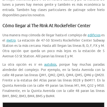
lunes a jueves hay menos gente y también es más económica la
entrada. También hay clases particulares de patinaje sobre hielo
disponibles para los novatos.
Cómo llegar al The Rink At Rockefeller Center
Una manera muy cómoda de llegar hasta el complejo de
edificios
es
el
metro
. La estación de 47-50 Streets Rockefeller Center Subway
Station es la más cercana. Hasta allí llegan las líneas B, D, F, FX y M.
Otra opción que queda un poco más lejos es la estación de 5
Avenue-53 St Station. Allí paran las líneas E y M.
La otra opción es ir en
autobús
, porque hay muchas paradas
alrededor del complejo. Por ejemplo, en la Sexta Avenida con la
calle 48 paran las líneas QM1, QM2, Q
M3,
QM4,
QM5,
QM6 y
QM20.
Frente a la estatua del Atlas paran las líneas 0028 y BxM11. En la
Quinta Avenida con la calle 49 paran las líneas
M1, M4, Q32 y M50.
Finalmente, en la Quinta Avenida con la calle 48 paran las líneas
BM1, BM2, BM3, BM4, BM5 y BxM4.