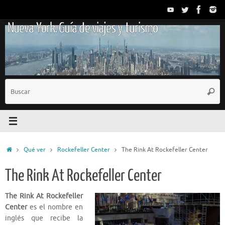
Saltar
al
Nueva York. Guía de viajes y turismo
contenido
B
Busc
p
Inicio
Qué ver
Rockefeller Center
The Rink At Rockefeller Center
The Rink At Rockefeller Center
The Rink At Rockefeller
Center
es el nombre en
inglés que recibe la