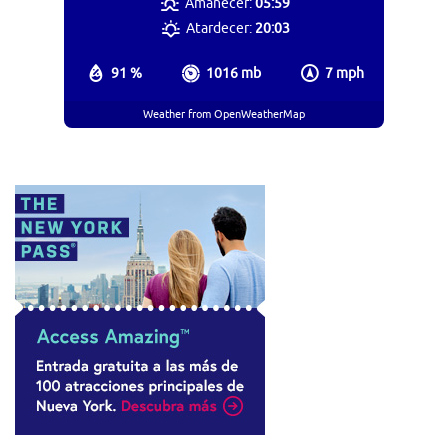
Amanecer:
05:59
Atardecer:
20:03
91 %
1016 mb
7 mph
Weather from OpenWeatherMap