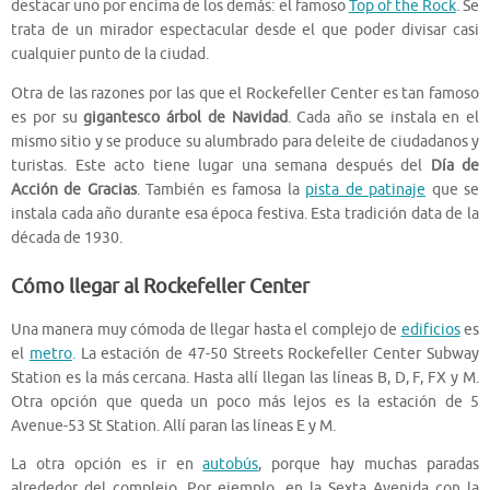
destacar uno por encima de los demás: el famoso
Top of the Rock
. Se
trata de un mirador espectacular desde el que poder divisar casi
cualquier punto de la ciudad.
Otra de las razones por las que el Rockefeller Center es tan famoso
es por su
gigantesco árbol de Navidad
. Cada año se instala en el
mismo sitio y se produce su alumbrado para deleite de ciudadanos y
turistas. Este acto tiene lugar una semana después del
Día de
Acción de Gracias
. También es famosa la
pista de patinaje
que se
instala cada año durante esa época festiva. Esta tradición data de la
década de 1930.
Cómo llegar al Rockefeller Center
Una manera muy cómoda de llegar hasta el complejo de
edificios
es
el
metro
. La estación de 47-50 Streets Rockefeller Center Subway
Station es la más cercana. Hasta allí llegan las líneas B, D, F, FX y M.
Otra opción que queda un poco más lejos es la estación de 5
Avenue-53 St Station. Allí paran las líneas E y M.
La otra opción es ir en
autobús
, porque hay muchas paradas
alrededor del complejo. Por ejemplo, en la Sexta Avenida con la