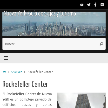
Saltar
al
Nueva York. Guía de viajes y turismo
contenido
B
Busc
p
Inicio
Qué ver
Rockefeller Center
Rockefeller Center
El Rockefeller Center de Nueva
York
es un complejo privado de
edificios, plazas y zonas