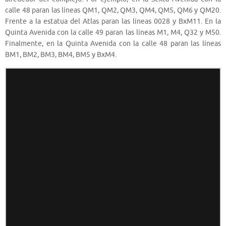
calle 48 paran las líneas QM1, QM2, Q
M3,
QM4,
QM5,
QM6 y
QM20.
Frente a la estatua del Atlas paran las líneas 0028 y BxM11. En la
Quinta Avenida con la calle 49 paran las líneas
M1, M4, Q32 y M50.
Finalmente, en la Quinta Avenida con la calle 48 paran las líneas
BM1, BM2, BM3, BM4, BM5 y BxM4.