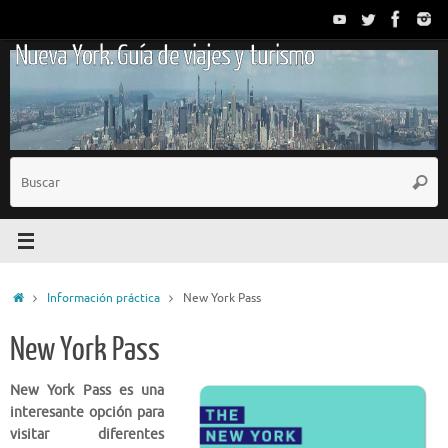
Saltar
al
Nueva York. Guía de viajes y turismo
contenido
B
Busc
p
Inicio
Información práctica
New York Pass
New York Pass
New York Pass es una
interesante opción para
visitar diferentes